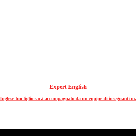
Expert English
Inglese
tuo figlio sarà accompagnato da un'equipe di insegnanti ma