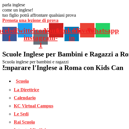
Vai
parla inglese
al
come un inglese!
contenuto
tuo figlio potrà affrontare qualsiasi prova
Prenota una lezione di prova
acebook-
Twitter
Icon-
Youtube
Linkedin-
Envelope
Whatsapp
f
instagram-
in
1
Scuole Inglese per Bambini e Ragazzi a R
Scuola inglese per bambini e ragazzi
Imparare l'Inglese a Roma con Kids Can
Scuola
La Direttrice
Calendario
KC Virtual Campus
Le Sedi
Rai Scuola