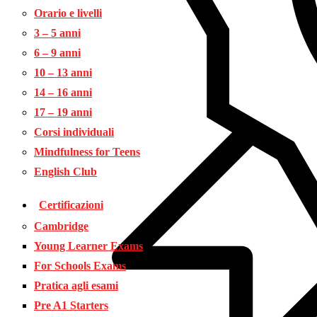
Orario e livelli
3 – 5 anni
6 – 9 anni
10 – 13 anni
14 – 16 anni
17 – 19 anni
Corsi individuali
Mindfulness for Teens
English Club
Certificazioni
Cambridge
Young Learner Exams
For Schools Exams
Pratica agli esami
Pre A1 Starters