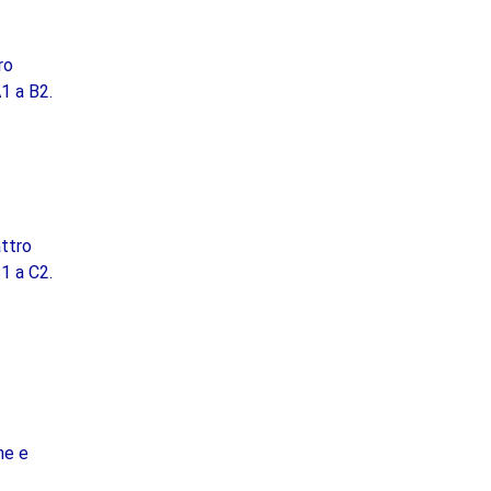
ro
A1 a B2.
ttro
B1 a C2.
he e