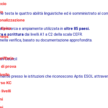
ccio
to
che testa le quattro abilità linguistiche ed è somministrato al c
onalizzazione
tipica
alla ricerca e ampiamente utilizzata in
oltre 85 paesi.
ra e scrittura
dai livelli A1 a C2 della scala CEFR.
ness
 nella verifica, basato su documentazione approfondita.
riffario
ish Council
 di prova
ivello
 facilmente presso le istituzioni che riconoscono Aptis ESOL attrave
orso KC
livelli
ni
?
ni