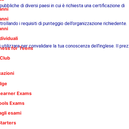
ubbliche di diversi paesi in cui è richiesta una certificazione di
anni
anni
rollando i requisiti di punteggio dell’organizzazione richiedente.
anni
dividuali
 utilizzare per convalidare la tua conoscenza dell’inglese. Il prez
ness for Teens
 Club
cazioni
dge
Learner Exams
ools Exams
agli esami
Starters