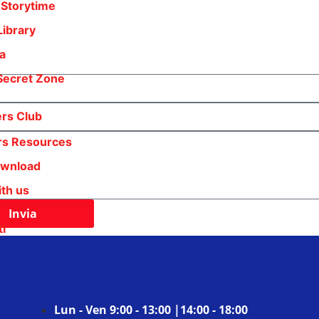
 Storytime
Library
ia
Secret Zone
rs Club
rs Resources
ownload
th us
Invia
ti
Lun - Ven
9:00 - 13:00 |14:00 - 18:00