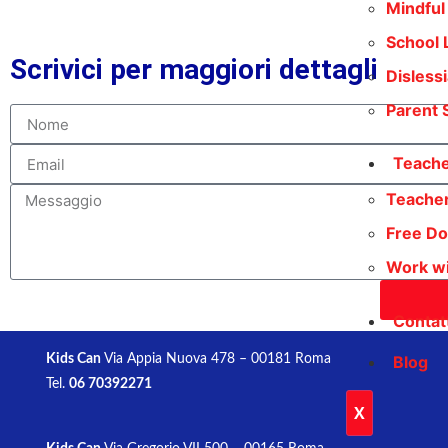
Mindful
School 
Scrivici per maggiori dettagli
Disless
Parent 
Teache
Teache
Free D
Work wi
Contat
Blog
Kids Can
Via Appia Nuova 478 – 00181 Roma
Tel.
06 70392271
X