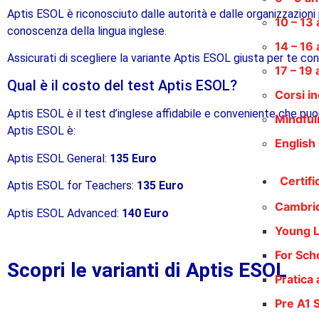
Aptis ESOL è riconosciuto dalle autorità e dalle organizzazioni p
10 – 13 
conoscenza della lingua inglese.
14 – 16 
Assicurati di scegliere la variante Aptis ESOL giusta per te cont
17 – 19 
Qual è il costo del test Aptis ESOL?
Corsi in
Aptis ESOL è il test d’inglese affidabile e conveniente che puoi
Mindful
Aptis ESOL è:
English
Aptis ESOL General:
135 Euro
Certifi
Aptis ESOL for Teachers:
135 Euro
Cambri
Aptis ESOL Advanced:
140 Euro
Young 
For Sch
Scopri le varianti di Aptis ESOL
Pratica 
Pre A1 