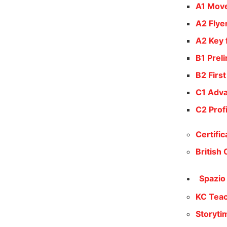
A1 Mov
A2 Flye
A2 Key 
B1 Prel
B2 First
C1 Adv
C2 Prof
Certifi
British 
Spazio
KC Tea
Storyti