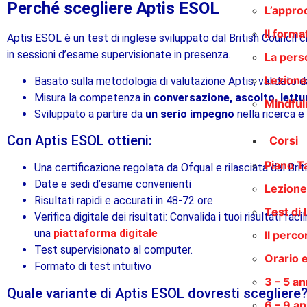
Perché scegliere Aptis ESOL
L’appro
Il forma
Aptis ESOL è un test di inglese sviluppato dal British Council 
in sessioni d’esame supervisionate in presenza.
La pers
Lezione 
Basato sulla metodologia di valutazione Aptis, validato d
Misura la competenza in
conversazione, ascolto, lettu
Mindful
Sviluppato a partire da
un serio impegno
nella ricerca e
Con Aptis ESOL ottieni:
Corsi
Piano Ta
Una certificazione regolata da Ofqual e rilasciata dal Brit
Date e sedi d’esame convenienti
Lezione
Risultati rapidi e accurati in 48-72 ore
Test di l
Verifica digitale dei risultati: Convalida i tuoi risultati
una
piattaforma digitale
Il perc
Test supervisionato al computer.
Orario e 
Formato di test intuitivo
3 – 5 an
Quale variante di Aptis ESOL dovresti scegliere
6 – 9 an