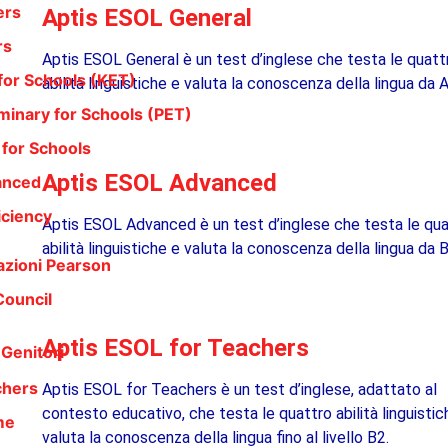
ers
Aptis ESOL General
rs
Aptis ESOL General è un test d’inglese che testa le quatt
for Schools (KET)
abilità linguistiche e valuta la conoscenza della lingua da 
iminary for Schools (PET)
 for Schools
Aptis ESOL Advanced
anced
iciency
Aptis ESOL Advanced è un test d’inglese che testa le qua
abilità linguistiche e valuta la conoscenza della lingua da 
cazioni Pearson
Council
Aptis ESOL for Teachers
 Genitori
chers
Aptis ESOL for Teachers è un test d’inglese, adattato al
contesto educativo, che testa le quattro abilità linguistic
me
valuta la conoscenza della lingua fino al livello B2.