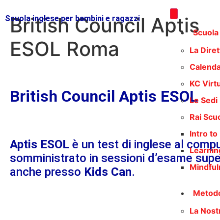
British Council Aptis
Scuola inglese per bambini e ragazzi
Scuola
ESOL Roma
La Diret
Calenda
KC Virt
British Council Aptis ESOL
Le Sedi
Rai Scu
Intro t
Aptis ESOL
è un test di inglese al compu
Learnin
somministrato in sessioni d’esame supe
Mindful
anche presso
Kids Can
.
Metod
La Nost