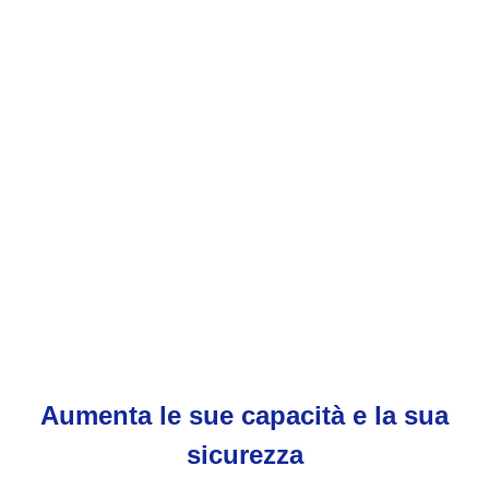
consigliare. Sono, non solo molto
competenti, ma anche attenti a
motivare e coinvolgere i ragazzi,
compresi quelli più piccoli."
mamma e papà di Costanza ed
Edoardo
Aumenta le sue capacità e la sua
sicurezza