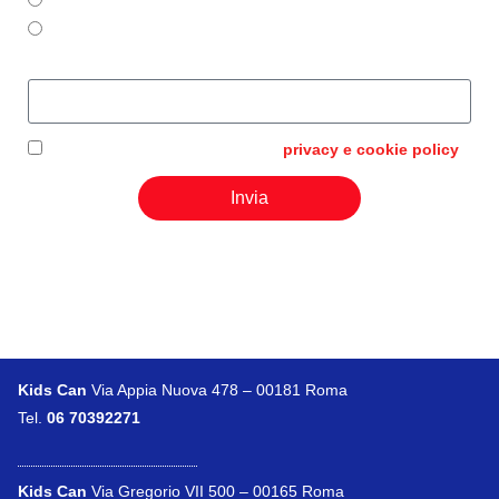
Via Appia Nuova
KC Virtual Campus
Messaggio
Ho letto e acconsento alla vostra
privacy e cookie policy
Invia
Kids Can
Via Appia Nuova 478 – 00181 Roma
Tel.
06 70392271
Kids Can
Via Gregorio VII 500 – 00165 Roma