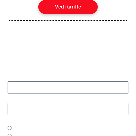
Vedi tariffe
Iscriviti alla nostra Newsletter
per rimanere aggiornato sulle novità
Nome e cognome
E-mail
Sede di interesse:
Via Gregorio VII